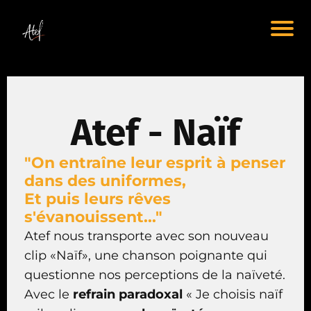
Atef - Naïf
"On entraîne leur esprit à penser
dans des uniformes,
Et puis leurs rêves
s'évanouissent..."
Atef nous transporte avec son nouveau
clip «Naïf», une chanson poignante qui
questionne nos perceptions de la naïveté.
Avec le
refrain paradoxal
« Je choisis naïf